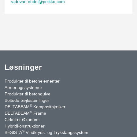
radovan.endel@peikko.com
Løsninger
Produkter til betonelementer
Armeringssystemer
Produkter til betongulve
Boltede Søjlesamlinger
®
DELTABEAM
Kompositbjælker
®
DELTABEAM
Frame
Cirkulær Økonomi
Hybridkonstruktioner
®
BESISTA
Vindkryds- og Trykstangssystem