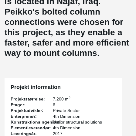
is located in Najaf, Iraq.
Peikko's bolted column
connections were chosen for
this project, as they enable a
faster, safer and more efficient
way to mount columns.
Projekt information
2
Projektstørrelse:
7,200 m
Etager:
6
Projektudvikler:
Private Sector
Enterprenør:
4th Dimension
Konstruktionsingeniør:
Melior structural solutions
Elementleverandør:
4th Dimension
Leveringsår:
2017