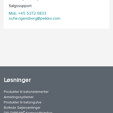
Salgssupport
Mob. +45 5372 0833
sofie.rigensborg@peikko.com
Løsninger
Produkter til betonelementer
Armeringssystemer
Produkter til betongulve
Boltede Søjlesamlinger
®
DELTABEAM
Kompositbjælker