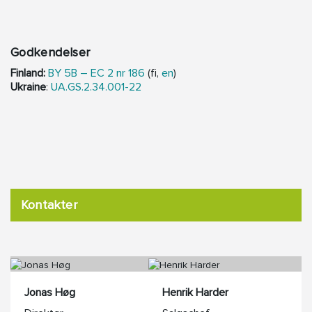
Godkendelser
Finland:
BY 5B – EC 2 nr
18
6
(fi,
en
)
Ukraine
:
UA.GS.2.34.001-22
Kontakter
Jonas Høg
Henrik Harder