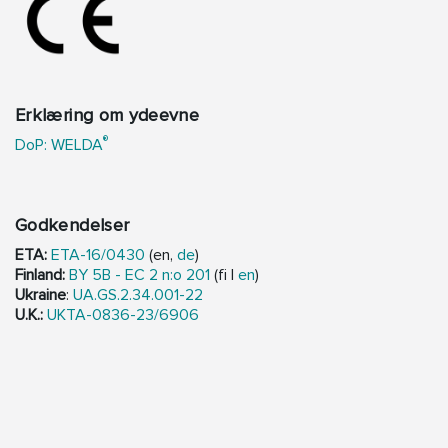
Erklæring om ydeevne
®
DoP: WELDA
Godkendelser
ETA:
ETA-16/0430
(en,
de
)
Finland:
BY 5B - EC 2 n:o 201
(fi |
en
)
Ukraine
:
UA.GS.2.34.001-22
U.K.:
UKTA-0836-23/6906