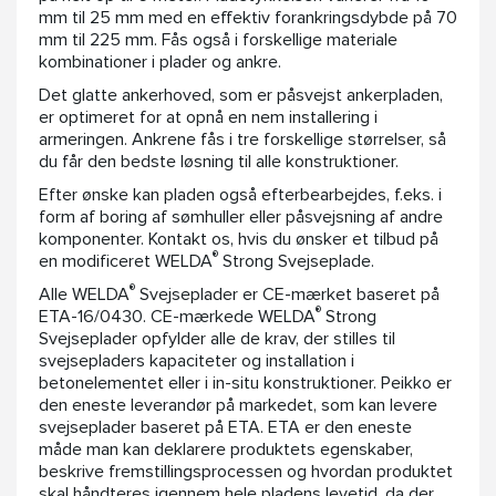
mm til 25 mm med en effektiv forankringsdybde på 70
mm til 225 mm. Fås også i forskellige materiale
kombinationer i plader og ankre.
Det glatte ankerhoved, som er påsvejst ankerpladen,
er optimeret for at opnå en nem installering i
armeringen. Ankrene fås i tre forskellige størrelser, så
du får den bedste løsning til alle konstruktioner.
Efter ønske kan pladen også efterbearbejdes, f.eks. i
form af boring af sømhuller eller påsvejsning af andre
komponenter. Kontakt os, hvis du ønsker et tilbud på
®
en modificeret WELDA
Strong Svejseplade.
®
Alle WELDA
Svejseplader er CE-mærket baseret på
®
ETA-16/0430. CE-mærkede WELDA
Strong
Svejseplader opfylder alle de krav, der stilles til
svejsepladers kapaciteter og installation i
betonelementet eller i in-situ konstruktioner. Peikko er
den eneste leverandør på markedet, som kan levere
svejseplader baseret på ETA. ETA er den eneste
måde man kan deklarere produktets egenskaber,
beskrive fremstillingsprocessen og hvordan produktet
skal håndteres igennem hele pladens levetid, da der