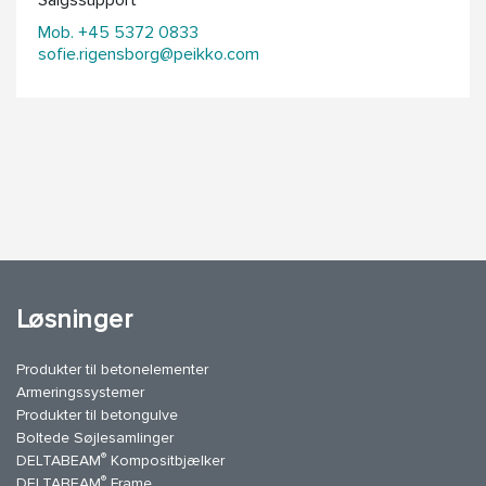
Salgssupport
Mob. +45 5372 0833
sofie.rigensborg@peikko.com
Løsninger
Produkter til betonelementer
Armeringssystemer
Produkter til betongulve
Boltede Søjlesamlinger
®
DELTABEAM
Kompositbjælker
®
DELTABEAM
Frame