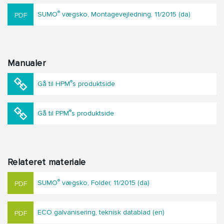
®
SUMO
vægsko, Montagevejledning, 11/2015 (da)
Manualer
®
Gå til HPM
s produktside
®
Gå til PPM
s produktside
Relateret materiale
®
SUMO
vægsko, Folder, 11/2015 (da)
ECO galvanisering, teknisk datablad (en)