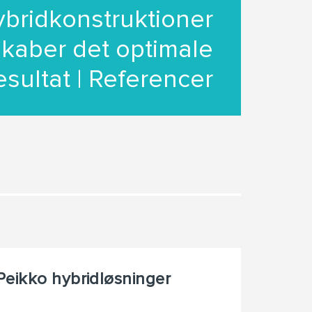
bridkonstruktioner
skaber det optimale
esultat | Referencer
Peikko hybridløsninger