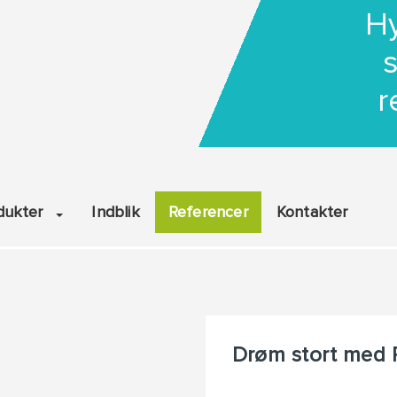
Hy
r
dukter
Indblik
Referencer
Kontakter
Drøm stort med 