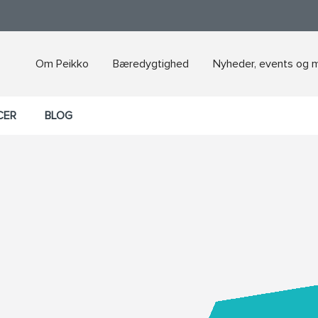
Om Peikko
Bæredygtighed
Nyheder, events og 
CER
BLOG