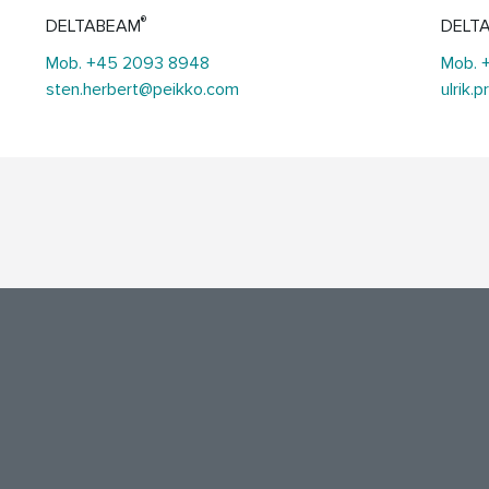
®
DELTABEAM
DELT
Mob. +45 2093 8948
Mob. 
sten.herbert@peikko.com
ulrik