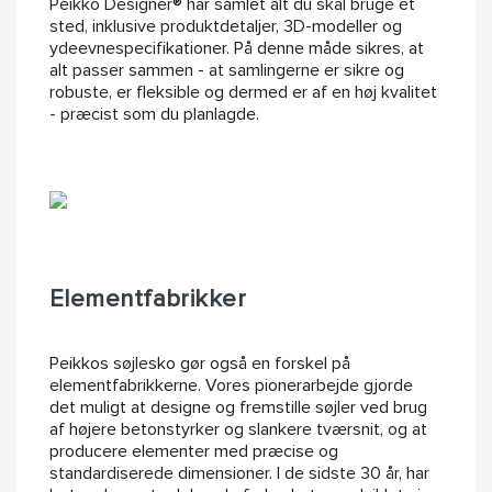
Peikko Designer® har samlet alt du skal bruge ét
sted, inklusive produktdetaljer, 3D-modeller og
ydeevnespecifikationer. På denne måde sikres, at
alt passer sammen - at samlingerne er sikre og
robuste, er fleksible og dermed er af en høj kvalitet
- præcist som du planlagde.
Elementfabrikker
Peikkos søjlesko gør også en forskel på
elementfabrikkerne. Vores pionerarbejde gjorde
det muligt at designe og fremstille søjler ved brug
af højere betonstyrker og slankere tværsnit, og at
producere elementer med præcise og
standardiserede dimensioner. I de sidste 30 år, har