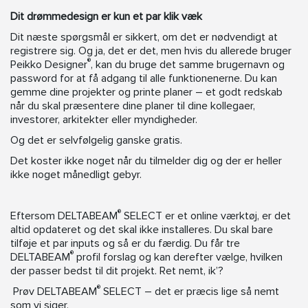
Dit drømmedesign er kun et par klik væk
Dit næste spørgsmål er sikkert, om det er nødvendigt at
registrere sig. Og ja, det er det, men hvis du allerede bruger
®
Peikko Designer
, kan du bruge det samme brugernavn og
password for at få adgang til alle funktionenerne. Du kan
gemme dine projekter og printe planer – et godt redskab
når du skal præsentere dine planer til dine kollegaer,
investorer, arkitekter eller myndigheder.
Og det er selvfølgelig ganske gratis.
Det koster ikke noget når du tilmelder dig og der er heller
ikke noget månedligt gebyr.
®
Eftersom DELTABEAM
SELECT er et online værktøj, er det
altid opdateret og det skal ikke installeres. Du skal bare
tilføje et par inputs og så er du færdig. Du får tre
®
DELTABEAM
profil forslag og kan derefter vælge, hvilken
der passer bedst til dit projekt. Ret nemt, ik’?
®
Prøv DELTABEAM
SELECT – det er præcis lige så nemt
som vi siger.