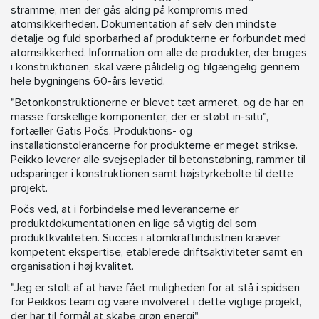
stramme, men der gås aldrig på kompromis med
atomsikkerheden. Dokumentation af selv den mindste
detalje og fuld sporbarhed af produkterne er forbundet med
atomsikkerhed. Information om alle de produkter, der bruges
i konstruktionen, skal være pålidelig og tilgængelig gennem
hele bygningens 60-års levetid.
"Betonkonstruktionerne er blevet tæt armeret, og de har en
masse forskellige komponenter, der er støbt in-situ",
fortæller Gatis Počs. Produktions- og
installationstolerancerne for produkterne er meget strikse.
Peikko leverer alle svejseplader til betonstøbning, rammer til
udsparinger i konstruktionen samt højstyrkebolte til dette
projekt.
Počs ved, at i forbindelse med leverancerne er
produktdokumentationen en lige så vigtig del som
produktkvaliteten. Succes i atomkraftindustrien kræver
kompetent ekspertise, etablerede driftsaktiviteter samt en
organisation i høj kvalitet.
"Jeg er stolt af at have fået muligheden for at stå i spidsen
for Peikkos team og være involveret i dette vigtige projekt,
der har til formål at skabe grøn energi".