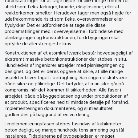
foranstaltninger for at tage højde for alle mulige former for
uheld som f.eks. lækager, brande, eksplosioner, eller at
reaktorkernen smelter. Herudover tager man også højde for
udefrakommende risici som f.eks. oversvømmelser eller
flyulykker. Det er udfordrende at tage alle disse
problemstillinger med i overvejelserne i forbindelse med
planlægningen og konstruktionen, fordi bygningen skal
opfylde de allerstrengeste krav.
Konstruktionen af et atomkraftværk består hovedsageligt af
ekstremt massive betonkonstruktioner der støbes in situ.
Hundredvis af ingeniører arbejder med planlægningen og
designet, og det er deres opgave at sikre, at alle mulige
aspekter bliver taget i betragtning. Samlingerne skal være
både sikre og pålidelige. Det betyder, at man ikke går på
kompromis, når det kommer til sikkerheden. Alle faser i
arbejdet, både på byggepladsen og under produktionen af
et produkt, specificeres ned til mindste detalje på forhånd.
Implementeringen dokumenteres, og slutresultatet
godkendes på baggrund af en vurdering.
I implementeringsfasen støbes tusindvis af kubikmeter
beton dagligt, og mange hundrede tons armering og stål
installeres. Tidsplanerne på byggepladsen er meget