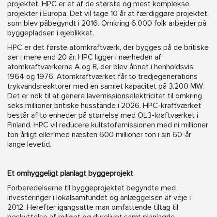
projektet. HPC er et af de største og mest komplekse
projekter i Europa. Det vil tage 10 år at færdiggøre projektet,
som blev påbegyndt i 2016. Omkring 6.000 folk arbejder på
byggepladsen i øjeblikket.
HPC er det første atomkraftværk, der bygges på de britiske
øer i mere end 20 år. HPC ligger i nærheden af
atomkraftværkerne A og B, der blev åbnet i henholdsvis
1964 og 1976. Atomkraftværket får to tredjegenerations
trykvandsreaktorer med en samlet kapacitet på 3.200 MW.
Det er nok til at genere lavemissionselektricitet til omkring
seks millioner britiske husstande i 2026. HPC-kraftværket
består af to enheder på størrelse med OL3-kraftværket i
Finland. HPC vil reducere kultstofemissionen med ni millioner
ton årligt eller med næsten 600 millioner ton i sin 60-år
lange levetid.
Et omhyggeligt planlagt byggeprojekt
Forberedelserne til byggeprojektet begyndte med
investeringer i lokalsamfundet og anlæggelsen af veje i
2012. Herefter igangsatte man omfattende tiltag til