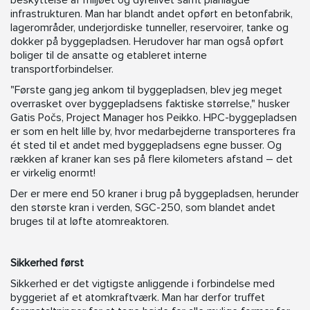
beskyttelse af miljøet og dyrelivet samt planlagde
infrastrukturen. Man har blandt andet opført en betonfabrik,
lagerområder, underjordiske tunneller, reservoirer, tanke og
dokker på byggepladsen. Herudover har man også opført
boliger til de ansatte og etableret interne
transportforbindelser.
"Første gang jeg ankom til byggepladsen, blev jeg meget
overrasket over byggepladsens faktiske størrelse," husker
Gatis Počs, Project Manager hos Peikko. HPC-byggepladsen
er som en helt lille by, hvor medarbejderne transporteres fra
ét sted til et andet med byggepladsens egne busser. Og
rækken af kraner kan ses på flere kilometers afstand – det
er virkelig enormt!
Der er mere end 50 kraner i brug på byggepladsen, herunder
den største kran i verden, SGC-250, som blandet andet
bruges til at løfte atomreaktoren.
Sikkerhed først
Sikkerhed er det vigtigste anliggende i forbindelse med
byggeriet af et atomkraftværk. Man har derfor truffet