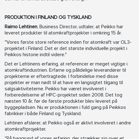
PRODUKTION I FINLAND OG TYSKLAND
Raimo Lehtinen
, Business Director, udtaler, at Peikko har
leveret produkter til atomkraftprojekter i omkring 15 år.
"Vores første store reference inden for atomkraft var OL3-
projektet i Finland. Det er det største individuelle projekt i
Peikkos historie indtil videre."
Det er Lehtinens erfaring, at referencer er meget vigtige i
atomkraftindustrien. Erfarne og pålidelige leverandører til
projekterne er eftertragtede. I forbindelse med disse
projekter er man nødt til at have en langsigtet tilgang til
salgsaktiviteterne. Peikko har været involveret i
forberedelserne af HPC-projektet siden 2008. Det tog
næsten 10 år, før de første produkter blev leveret på
byggepladsen. Nu er produktionen i fuld gang på Peikkos
fabrikker i både Finland og Tyskland.
Lehtinen afslører, at Peikko også er aktivt involveret i andre
atomkraftprojekter.
"På baggrund af vores erfaring, der strækker sig over et