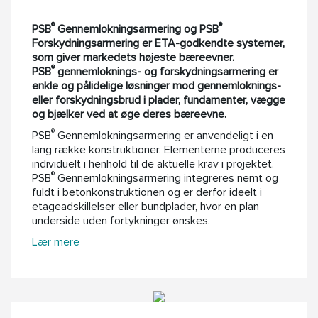
®
®
PSB
Gennemlokning
sarmering og PSB
Forskydning
sarmering er ETA-godkendt
e
system
er
,
som giver markedets højeste bæreevne
r
.
®
PSB
gennemloknings- og forskydnings
armering
er
enkle og pålidelige løsninger mod gennemloknings-
eller forskydningsbrud i plader, fundamenter, vægge
og bjælker ved at øge deres bæreevne.
®
PSB
Gennemlokningsarmering er anvendeligt i en
lang række konstruktioner. Elementerne produceres
individuelt i henhold til de aktuelle krav i projektet.
®
PSB
Gennemlokningsarmering integreres nemt og
fuldt i betonkonstruktionen og er derfor ideelt i
etageadskillelser eller bundplader, hvor en plan
underside uden fortykninger ønskes.
Lær mere