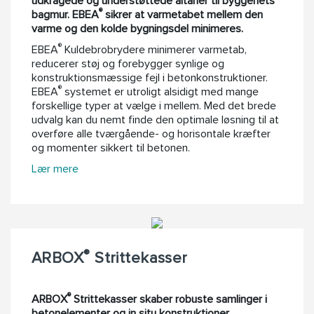
udkragede og understøttede altaner til byggeriets
®
bagmur. EBEA
sikrer at varmetabet mellem den
varme og den kolde bygningsdel minimeres.
®
EBEA
Kuldebrobrydere minimerer varmetab,
reducerer støj og forebygger synlige og
konstruktionsmæssige fejl i betonkonstruktioner.
®
EBEA
systemet er utroligt alsidigt med mange
forskellige typer at vælge i mellem. Med det brede
udvalg kan du nemt finde den optimale løsning til at
overføre alle tværgående- og horisontale kræfter
og momenter sikkert til betonen.
Lær mere
®
ARBOX
Strittekasser
®
ARBOX
Strittekasser skaber robuste samlinger i
betonelementer og in situ konstruktioner.