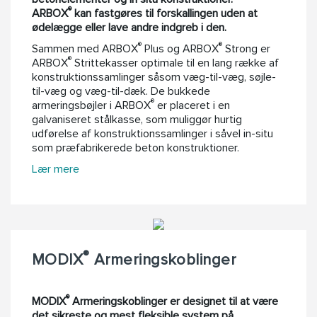
®
ARBOX
kan fastgøres til forskallingen uden at
ødelægge eller lave andre indgreb i den.
®
®
Sammen med ARBOX
Plus og ARBOX
Strong er
®
ARBOX
Strittekasser optimale til en lang række af
konstruktionssamlinger såsom væg-til-væg, søjle-
til-væg og væg-til-dæk. De bukkede
®
armeringsbøjler i ARBOX
er placeret i en
galvaniseret stålkasse, som muliggør hurtig
udførelse af konstruktionssamlinger i såvel in-situ
som præfabrikerede beton konstruktioner.
Lær mere
®
MODIX
Armeringskoblinger
®
MODIX
Armeringskoblinger er designet til at være
det sikreste og mest fleksible system på