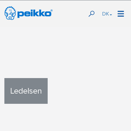
DK
Ledelsen