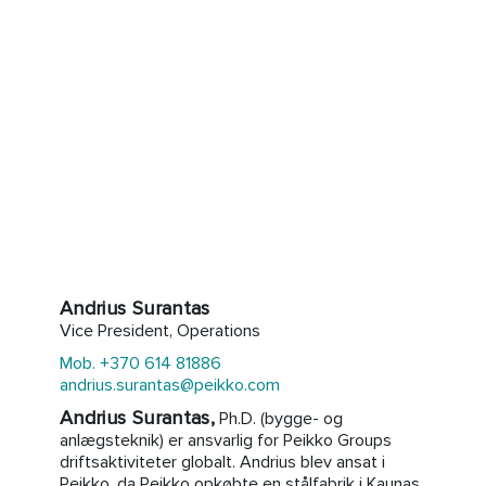
Andrius Surantas
Vice President, Operations
Mob. +370 614 81886
andrius.surantas@peikko.com
Andrius Surantas,
Ph.D. (bygge- og
anlægsteknik) er ansvarlig for Peikko Groups
driftsaktiviteter globalt. Andrius blev ansat i
Peikko, da Peikko opkøbte en stålfabrik i Kaunas